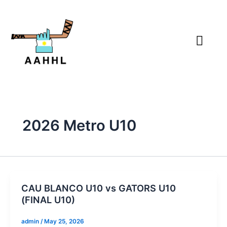
Skip
to
content
2026 Metro U10
CAU BLANCO U10 vs GATORS U10
(FINAL U10)
admin
/
May 25, 2026